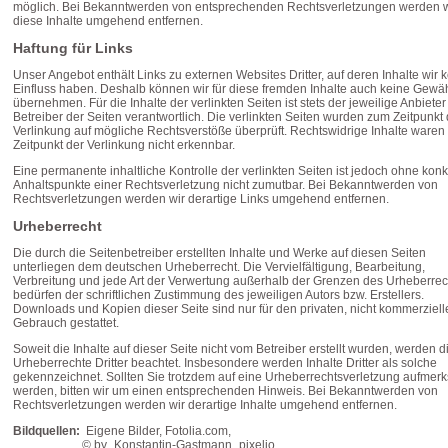
möglich. Bei Bekanntwerden von entsprechenden Rechtsverletzungen werden w
diese Inhalte umgehend entfernen.
Haftung für Links
Unser Angebot enthält Links zu externen Websites Dritter, auf deren Inhalte wir 
Einfluss haben. Deshalb können wir für diese fremden Inhalte auch keine Gewä
übernehmen. Für die Inhalte der verlinkten Seiten ist stets der jeweilige Anbieter
Betreiber der Seiten verantwortlich. Die verlinkten Seiten wurden zum Zeitpunkt 
Verlinkung auf mögliche Rechtsverstöße überprüft. Rechtswidrige Inhalte ware
Zeitpunkt der Verlinkung nicht erkennbar.
Eine permanente inhaltliche Kontrolle der verlinkten Seiten ist jedoch ohne konk
Anhaltspunkte einer Rechtsverletzung nicht zumutbar. Bei Bekanntwerden von
Rechtsverletzungen werden wir derartige Links umgehend entfernen.
Urheberrecht
Die durch die Seitenbetreiber erstellten Inhalte und Werke auf diesen Seiten
unterliegen dem deutschen Urheberrecht. Die Vervielfältigung, Bearbeitung,
Verbreitung und jede Art der Verwertung außerhalb der Grenzen des Urheberre
bedürfen der schriftlichen Zustimmung des jeweiligen Autors bzw. Erstellers.
Downloads und Kopien dieser Seite sind nur für den privaten, nicht kommerziell
Gebrauch gestattet.
Soweit die Inhalte auf dieser Seite nicht vom Betreiber erstellt wurden, werden d
Urheberrechte Dritter beachtet. Insbesondere werden Inhalte Dritter als solche
gekennzeichnet. Sollten Sie trotzdem auf eine Urheberrechtsverletzung aufmer
werden, bitten wir um einen entsprechenden Hinweis. Bei Bekanntwerden von
Rechtsverletzungen werden wir derartige Inhalte umgehend entfernen.
Bildquellen:
Eigene Bilder, Fotolia.com,
© by_Konstantin-Gastmann_pixelio