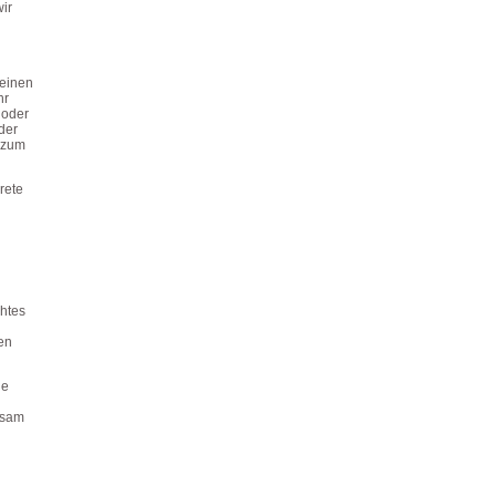
ir
keinen
hr
 oder
der
n zum
rete
chtes
en
ie
ksam