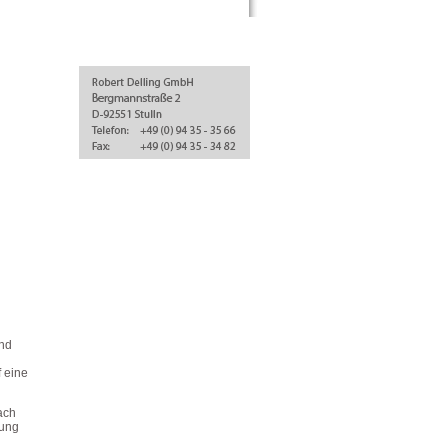
ind
 eine
ach
tung