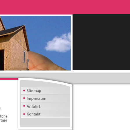
!
liche
rtner