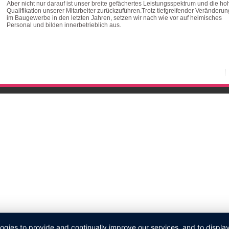
Aber nicht nur darauf ist unser breite gefächertes Leistungsspektrum und die ho
Qualifikation unserer Mitarbeiter zurückzuführen.Trotz tiefgreifender Veränderu
im Baugewerbe in den letzten Jahren, setzen wir nach wie vor auf heimisches
Personal und bilden innerbetrieblich aus.
logies to provide and continually improve our services, and to displ